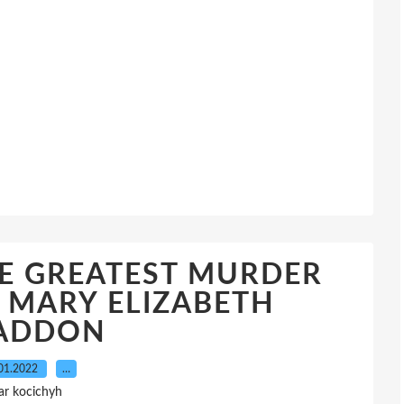
 THE GREATEST MURDER
 MARY ELIZABETH
ADDON
01.2022
…
ar kocichyh