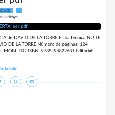
er pdf
12.2021
…
ar kocichyh
A de DAVID DE LA TORRE Ficha técnica NO TE
ID DE LA TORRE Número de páginas: 124
, MOBI, FB2 ISBN: 9788494822681 Editorial:
ire la suite