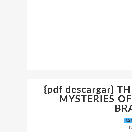
{pdf descargar}
MYSTERIES OF
BR
02.
P